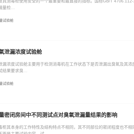
具消毒柜使用安全的一个最重要和最直接的指标。国标GB/T 4706.11
漏量检…
量试验舱
氧泄漏浓度试验舱
泄漏浓度试验舱主要用于检测消毒机在工作状态下是否泄漏出臭氧及其浓度，试
试结果要求臭…
量试验舱
量密闭房间中不同测试点对臭氧泄漏量结果的影响
毒柜其本身的工作特性及结构特点不相同，其不同部位的密闭程度也不相
下面是主要试验内容。试…