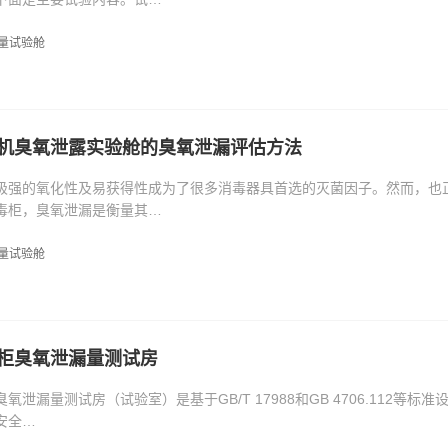
量试验舱
机臭氧泄露实验舱的臭氧泄漏评估方法
极强的氧化性及易获得性成为了很多消毒器具首选的灭菌因子。然而，也
毒柜，臭氧泄漏是衡量其…
量试验舱
柜臭氧泄漏量测试房
氧泄漏量测试房（试验室）是基于GB/T 17988和GB 4706.112
安全…