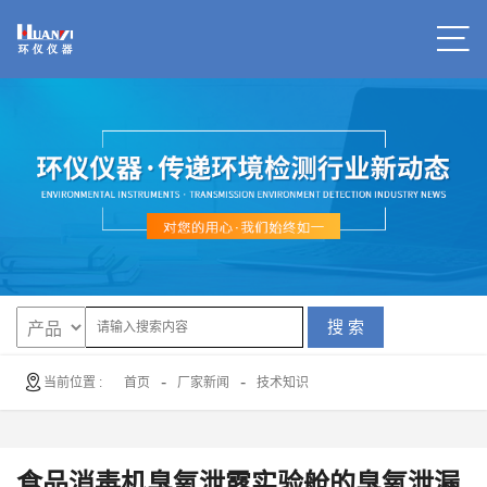
搜 索
-
-
当前位置 :
首页
厂家新闻
技术知识
食品消毒机臭氧泄露实验舱的臭氧泄漏