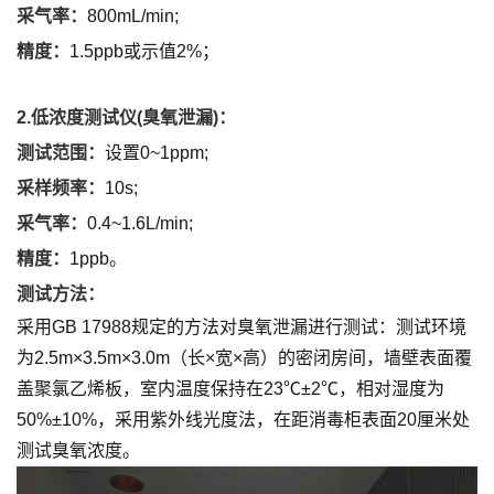
采气率：
800mL/min;
精度：
1.5ppb或示值2%；
2.低浓度测试仪(臭氧泄漏)：
测试范围：
设置0~1ppm;
采样频率：
10s;
采气率：
0.4~1.6L/min;
精度：
1ppb。
测试方法：
采用GB 17988规定的方法对臭氧泄漏进行测试：测试环境
为2.5m×3.5m×3.0m（长×宽×高）的密闭房间，墙壁表面覆
盖聚氯乙烯板，室内温度保持在23℃±2℃，相对湿度为
50%±10%，采用紫外线光度法，在距消毒柜表面20厘米处
测试臭氧浓度。