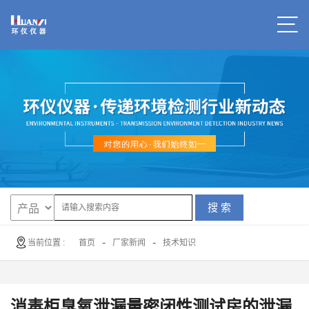
搜 索
-
-
当前位置 :
首页
厂家新闻
技术知识
消毒柜臭氧泄漏量密闭性测试房的泄漏