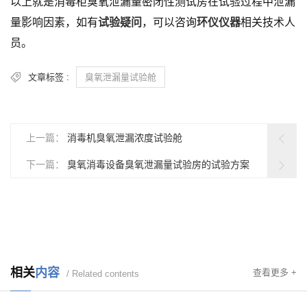
以上就是消毒柜臭氧泄漏量密闭性测试房在试验过程中泄漏
量影响因素，如有
试验疑问
，可以咨询
环仪仪器
相关技术人
员。
文章标签 :
臭氧泄漏量试验舱
上一篇：
消毒机臭氧泄漏浓度试验舱
下一篇：
臭氧消毒设备臭氧泄漏量试验房的试验方案
相关
内容
查看更多 +
/ Related contents