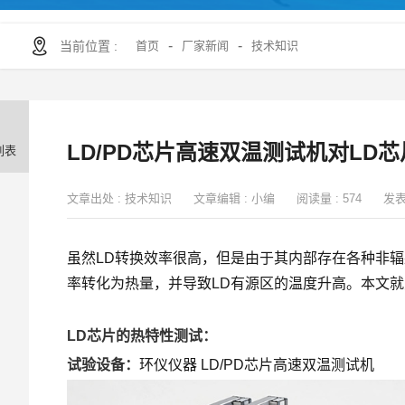
-
-
当前位置 :
首页
厂家新闻
技术知识
LD/PD芯片高速双温测试机对LD
列表
文章出处 :
技术知识
文章编辑 :
小编
阅读量 :
574
发表
虽然LD转换效率很高，但是由于其内部存在各种非
率转化为热量，并导致LD有源区的温度升高。本文就
LD芯片的热特性测试：
试验设备：
环仪仪器 LD/PD芯片高速双温测试机