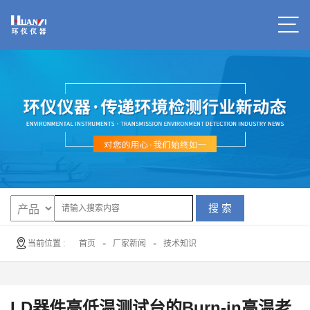
搜 索
-
-
当前位置 :
首页
厂家新闻
技术知识
LD器件高低温测试台的Burn-in高温老