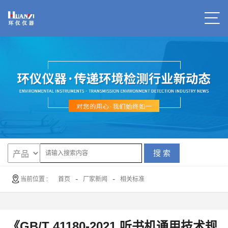
搜 索
-
-
当前位置 :
首页
厂家新闻
相关标准
《GB/T 41180-2021 听书机通用技术规