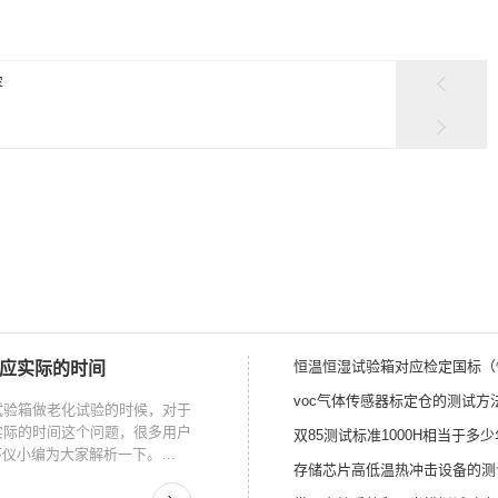
容
恒温恒湿试验箱对应检定国标（
对应实际的时间
voc气体传感器标定仓的测试方
试验箱做老化试验的时候，对于
实际的时间这个问题，很多用户
双85测试标准1000H相当于多少
环仪小编为大家解析一下。…
存储芯片高低温热冲击设备的测