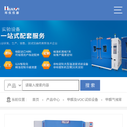
搜 索
-
-
-
当前位置 :
首页
产品中心
甲醛及VOC试验设备
甲醛气候箱（